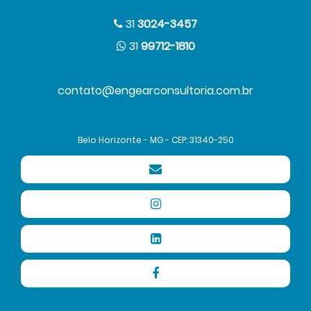
31
3024-3457
31
99712-1810
contato@engearconsultoria.com.br
Belo Horizonte - MG - CEP: 31340-250