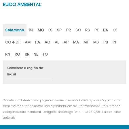
RUIDO AMBIENTAL:
Selecione
RJ
MG
ES
SP
PR
SC
RS
PE
BA
CE
GO e DF
AM
PA
AC
AL
AP
MA
MT
MS
PB
PI
RN
RO
RR
SE
TO
Selecione a região do
Brasil
O conteúdo do texto desta página é de direito reservado. Sua reprodução, parcial ou
total, mesmo citando nossos links, é proibida sem a autorização do autor. Crime de
violação de direito autoral – artigo 184 do Código Penal –
Lei 9610/98 - Lei de direitos
autorais
.