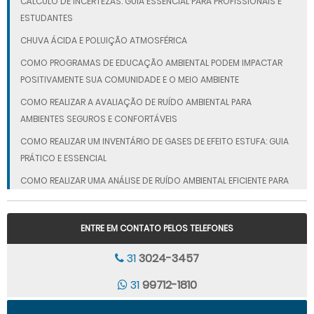
CÁLCULO DE INCERTEZAS: GUIA ESSENCIAL PARA PROFISSIONAIS E
ESTUDANTES
CHUVA ÁCIDA E POLUIÇÃO ATMOSFÉRICA
COMO PROGRAMAS DE EDUCAÇÃO AMBIENTAL PODEM IMPACTAR
POSITIVAMENTE SUA COMUNIDADE E O MEIO AMBIENTE
COMO REALIZAR A AVALIAÇÃO DE RUÍDO AMBIENTAL PARA
AMBIENTES SEGUROS E CONFORTÁVEIS
COMO REALIZAR UM INVENTÁRIO DE GASES DE EFEITO ESTUFA: GUIA
PRÁTICO E ESSENCIAL
COMO REALIZAR UMA ANÁLISE DE RUÍDO AMBIENTAL EFICIENTE PARA
GARANTIR CONFORTO E SEGURANÇA
CONAMA 491/18 OU COPAM 187/13: QUAL UTILIZAR NO ESTUDO DE
ENTRE EM CONTATO PELOS TELEFONES
DISPERSÃO ATMOSFÉRICA?
31
3024-3457
CONSULTORIA AMBIENTAL PARA EMPRESAS: IMPACTOS E BENEFÍCIOS
DOS SERVIÇOS ESPECIALIZADOS
31
99712-1810
CONSULTORIA AMBIENTAL: ESTRATÉGIAS PARA SUSTENTABILIDADE E