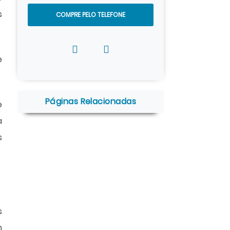
s
COMPRE PELO TELEFONE
e
Páginas Relacionadas
e
a
s
s
m