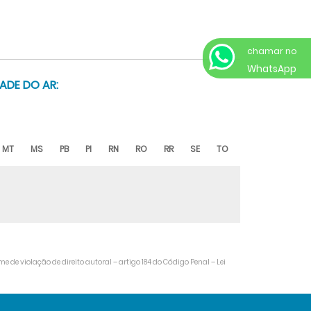
chamar no
WhatsApp
ADE DO AR:
MT
MS
PB
PI
RN
RO
RR
SE
TO
me de violação de direito autoral – artigo 184 do Código Penal –
Lei