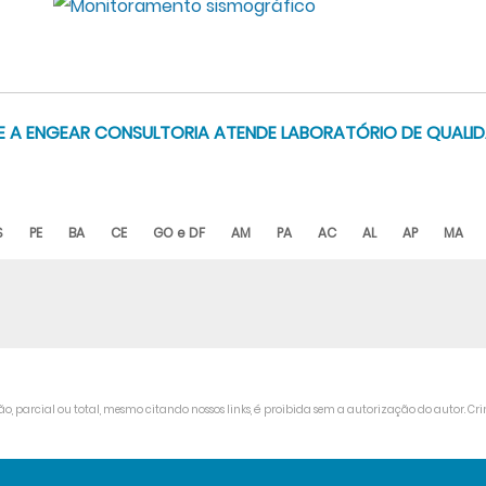
NDE A ENGEAR CONSULTORIA ATENDE LABORATÓRIO DE QUALID
S
PE
BA
CE
GO e DF
AM
PA
AC
AL
AP
MA
o, parcial ou total, mesmo citando nossos links, é proibida sem a autorização do autor. Cri