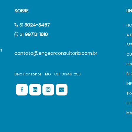
SOBRE
LI
31
3024-3457
HO
31
99712-1810
A 
SE
m
contato@engearconsultoria.com.br
CU
PR
BL
Belo Horizonte - MG - CEP: 31340-250
IN
TR
CO
MA