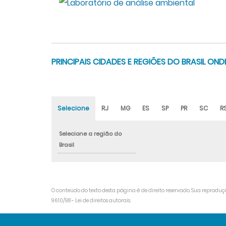
PRINCIPAIS CIDADES E REGIÕES DO BRASIL O
Selecione
RJ
MG
ES
SP
PR
SC
R
Selecione a região do
Brasil
O conteúdo do texto desta página é de direito reservado. Sua reproduçã
9610/98 - Lei de direitos autorais
.