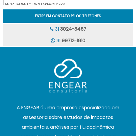
ENGAJAMENTO DE STAKEHOLDERS
(ESCOPO 3)
ENTRE EM CONTATO PELOS TELEFONES
ENGEAR LABORATÓRIO
31
3024-3457
MONITORAMENTO DE RUÍDO EM EVENTOS
31
99712-1810
MONITORAMENTOS QUALIDADE DO AR
MONITORAMENTO SISMOGRÁFICO
ANÁLISE DE QUALIDADE DO AR INTERIOR
AVALIAÇÃO TEOR DE FULIGEM EM MOTORES A DIESEL
CONSULTORIA E TREINAMENTOS
MONITORAMENTO
A ENGEAR é uma empresa especializada em
DE RUÍDO
assessoria sobre estudos de impactos
ambientais, análises por fluidodinâmica