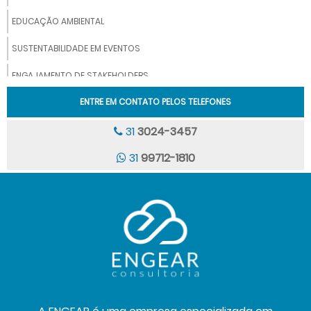
EDUCAÇÃO AMBIENTAL
SUSTENTABILIDADE EM EVENTOS
ENGAJAMENTO DE STAKEHOLDERS
(ESCOPO 3)
ENTRE EM CONTATO PELOS TELEFONES
ENGEAR LABORATÓRIO
31
3024-3457
MONITORAMENTO DE RUÍDO EM EVENTOS
31
99712-1810
MONITORAMENTOS QUALIDADE DO AR
MONITORAMENTO SISMOGRÁFICO
ANÁLISE DE QUALIDADE DO AR INTERIOR
AVALIAÇÃO TEOR DE FULIGEM EM MOTORES A DIESEL
CONSULTORIA E TREINAMENTOS
MONITORAMENTO