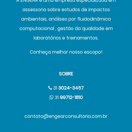
A ENGEAR é uma empresa especializada em
DE RUÍDO
assessoria sobre estudos de impactos
ambientais, análises por fluidodinâmica
computacional , gestão da qualidade em
laboratórios e treinamentos.
Conheça melhor nosso escopo!
SOBRE
31
3024-3457
31
99712-1810
contato@engearconsultoria.com.br