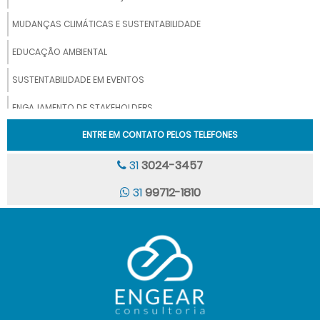
MUDANÇAS CLIMÁTICAS E SUSTENTABILIDADE
EDUCAÇÃO AMBIENTAL
SUSTENTABILIDADE EM EVENTOS
ENGAJAMENTO DE STAKEHOLDERS
(ESCOPO 3)
ENTRE EM CONTATO PELOS TELEFONES
ENGEAR LABORATÓRIO
31
3024-3457
MONITORAMENTO DE RUÍDO EM EVENTOS
31
99712-1810
MONITORAMENTOS QUALIDADE DO AR
MONITORAMENTO SISMOGRÁFICO
ANÁLISE DE QUALIDADE DO AR INTERIOR
AVALIAÇÃO TEOR DE FULIGEM EM MOTORES A DIESEL
CONSULTORIA E TREINAMENTOS