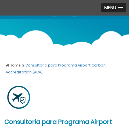
MENU
Home ❱
Consultoria para Programa Airport Carbon
Accreditation (ACA)
Consultoria para Programa Airport