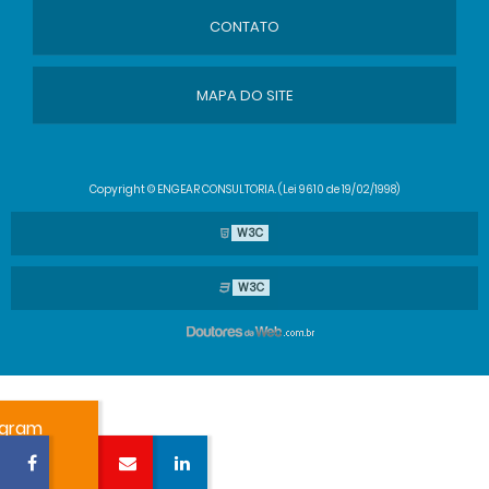
CONTATO
MAPA DO SITE
Copyright © ENGEAR CONSULTORIA. (Lei 9610 de 19/02/1998)
W3C
W3C
agram
Email
Linkedin