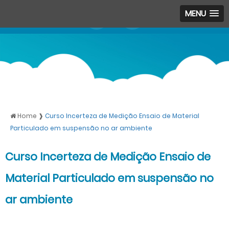
MENU
Home ❱
Curso Incerteza de Medição Ensaio de Material
Particulado em suspensão no ar ambiente
Curso Incerteza de Medição Ensaio de
Material Particulado em suspensão no
ar ambiente